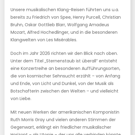
Unsere musikalischen Klang-Reisen führten uns u.a.
bereits zu Friedrich von Spee, Henry Purcell, Christian
Bruhn, Oskar Gottlieb Blarr, Wolfgang Amadeus
Mozart, Alfred Hochedlinger, und in die besonderen
Klangwelten von Les Misérables.
Doch im Jahr 2026 richten wir den Blick nach oben.
Unter dem Titel „Sternenstaub ist überall“ entsteht
eine Konzertreihe an besonderen Aufführungsorten,
die von kosmischer Sehnsucht erzählt – von Anfang
und Ende, von Licht und Dunkel, von der Musik als
Botschafterin zwischen den Welten – und vielleicht
von Liebe.
Mit neuen Werken der amerikanischen Komponistin
Ruth Morris Gray und vielen anderen Stimmen der
Gegenwart, erklingt ein friedlicher musikalischer
Horizont – als Utopie – der uns alle verbinden könnte.