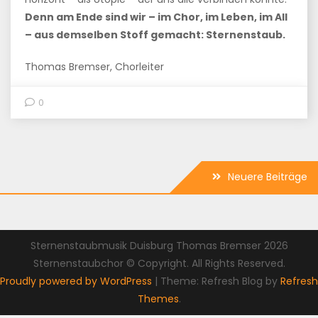
Denn am Ende sind wir – im Chor, im Leben, im All
– aus demselben Stoff gemacht: Sternenstaub.
Thomas Bremser, Chorleiter
0
Beitragsnavigation
Neuere Beiträge
Sternenstaubmusik Duisburg Thomas Bremser 2026
Sternenstaubchor © Copyright. All Rights Reserved.
Proudly powered by WordPress
|
Theme: Refresh Blog by
Refresh
Themes
.