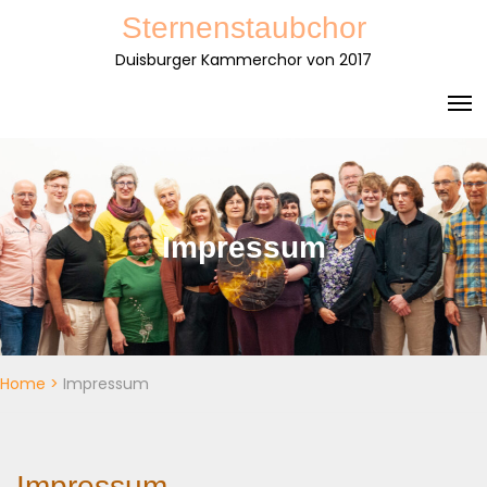
Skip
Sternenstaubchor
to
Duisburger Kammerchor von 2017
content
Impressum
Home
>
Impressum
Impressum